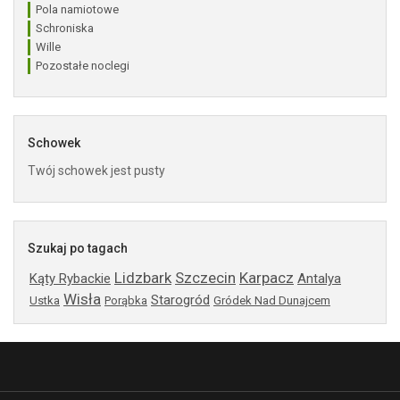
Pola namiotowe
Schroniska
Wille
Pozostałe noclegi
Schowek
Twój schowek jest pusty
Szukaj po tagach
Lidzbark
Szczecin
Karpacz
Kąty Rybackie
Antalya
Wisła
Starogród
Ustka
Porąbka
Gródek Nad Dunajcem