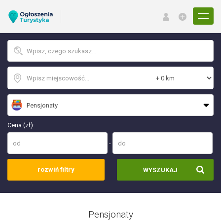
Menu
Cena (zł):
-
rozwiń filtry
WYSZUKAJ
Pensjonaty