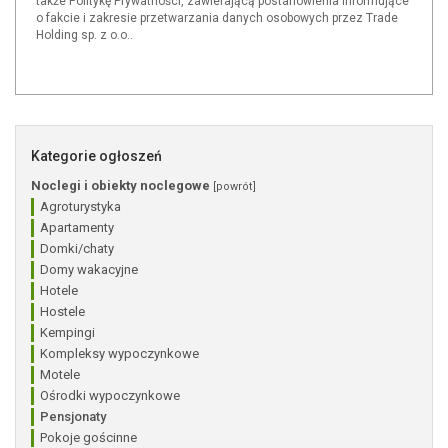
także Politykę Prywatności, zawierającą postanowienia informujące
o fakcie i zakresie przetwarzania danych osobowych przez Trade
Holding sp. z o.o..
Kategorie ogłoszeń
Noclegi i obiekty noclegowe
[powrót]
Agroturystyka
Apartamenty
Domki/chaty
Domy wakacyjne
Hotele
Hostele
Kempingi
Kompleksy wypoczynkowe
Motele
Ośrodki wypoczynkowe
Pensjonaty
Pokoje gościnne