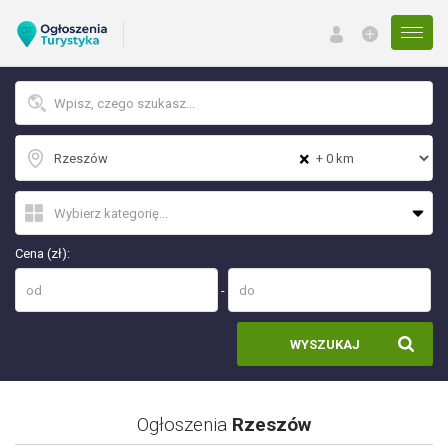
Menu
×
Cena (zł):
-
WYSZUKAJ
Ogłoszenia
Rzeszów