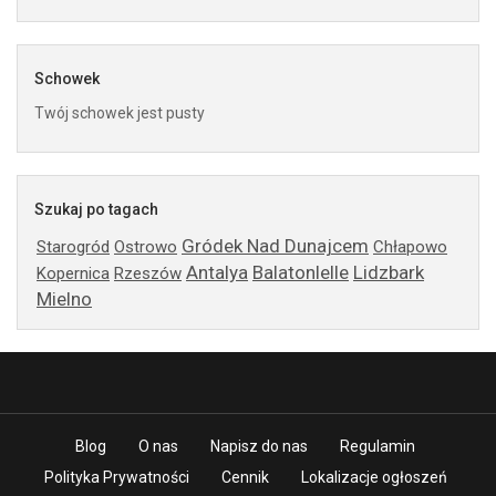
Schowek
Twój schowek jest pusty
Szukaj po tagach
Gródek Nad Dunajcem
Starogród
Ostrowo
Chłapowo
Antalya
Balatonlelle
Lidzbark
Kopernica
Rzeszów
Mielno
Blog
O nas
Napisz do nas
Regulamin
Polityka Prywatności
Cennik
Lokalizacje ogłoszeń