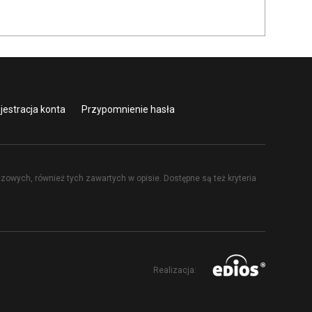
jestracja konta
Przypomnienie hasła
ych, również tych zawartych w opisie. Dostępne są też kryteria
Realizacja: