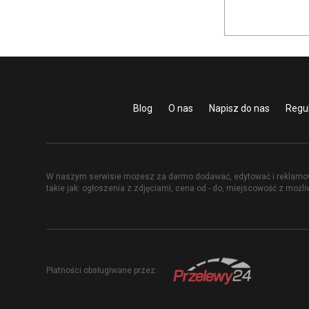
Blog
O nas
Napisz do nas
Regu
W naszym serwisie możesz za darmo dodawać, edytować i reklamowa
takie jak: ogłoszenia z zdjęciami, cena od - do, miejscowość z możl
Płatności obsługiwane przez: