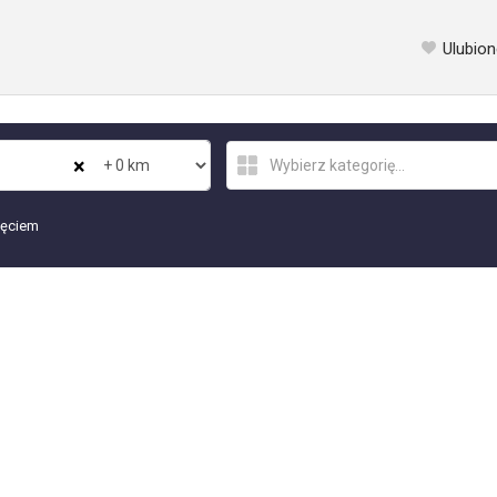
Ulubion
×
jęciem