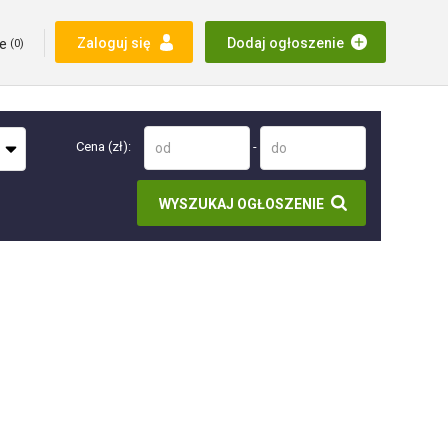
e
Zaloguj się
Dodaj ogłoszenie
(
0
)
Cena (zł):
-
WYSZUKAJ OGŁOSZENIE