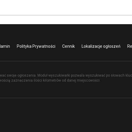
lamin
Polityka Prywatności
Cennik
Lokalizacje ogłoszeń
Re
ć swoje ogłoszenia. Moduł wyszukiwarki pozwala wyszukiwać po słowach kluczow
iwością zaznaczenia ilości kilometrów od danej miejscowości.