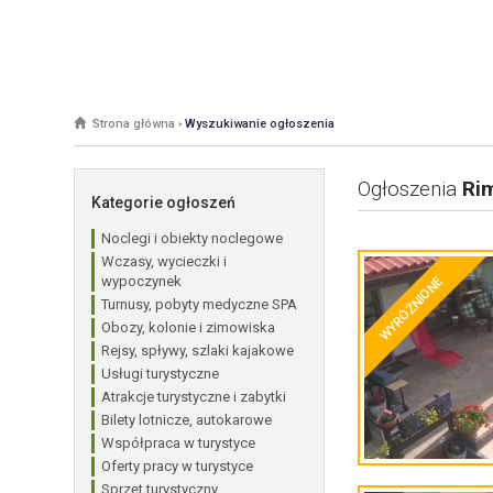
Strona główna
›
Wyszukiwanie ogłoszenia
Ogłoszenia
Rim
Kategorie ogłoszeń
Noclegi i obiekty noclegowe
Wczasy, wycieczki i
wypoczynek
WYRÓŻNIONE
Turnusy, pobyty medyczne SPA
Obozy, kolonie i zimowiska
Rejsy, spływy, szlaki kajakowe
Usługi turystyczne
Atrakcje turystyczne i zabytki
Bilety lotnicze, autokarowe
Współpraca w turystyce
Oferty pracy w turystyce
Sprzęt turystyczny